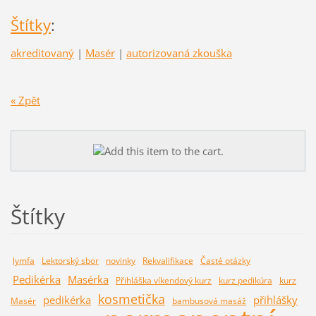
Štítky
:
akreditovaný
|
Masér
|
autorizovaná zkouška
« Zpět
Štítky
lymfa
Lektorský sbor
novinky
Rekvalifikace
Časté otázky
Pedikérka
Masérka
Přihláška víkendový kurz
kurz pedikúra
kurz
kosmetička
pedikérka
přihlášky
Masér
bambusová masáž