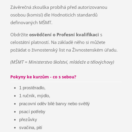
Závěrečná zkouška probíhá před autorizovanou
osobou (komisí) dle Hodnoticích standardů
definovaných MŠMT.
Obdržíte
osvědčení o Profesní kvalifikaci
s
celostátní platností. Na základě něho si můžete
požádat o živnostenský list na Živnostenském úřadu.
(MŠMT = Ministerstvo školství, mládeže a tělovýchovy)
Pokyny ke kurzům - co s sebou?
1 prostěradlo,
1 ručník, mýdlo,
pracovní oděv bílé barvy nebo světlý
psací potřeby
přezůvky
svačina, pití