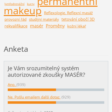
permanentní
lymfodrenážní
kurzy
makeup
Reflexologie. Reflexní masáž
tetování obočí 3D
provozní řád
studijní materiály
masér
Proměny
rekvalifikace
kožní lékař
Anketa
Je Vám srozumitelný systém
autorizované zkoušky MASÉR?
Ano.
(939)
Ne. Pošlu emailem další dotaz.
(929)