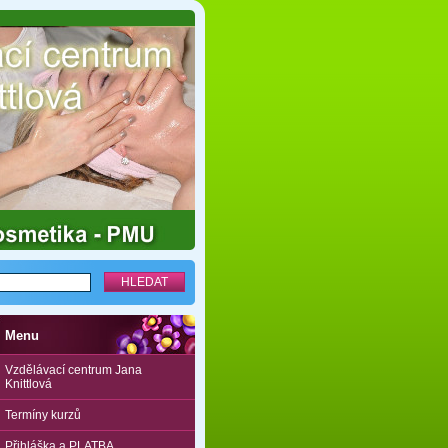
Menu
Vzdělávací centrum Jana
Knittlová
Termíny kurzů
Přihláška a PLATBA