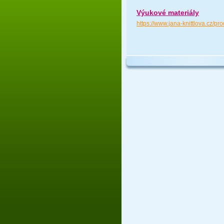
Výukové materiály
https://www.jana-knittlova.cz/pr