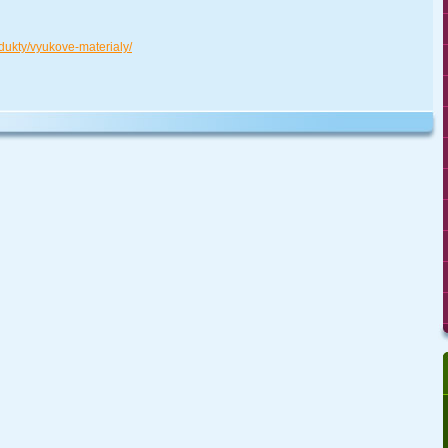
odukty/vyukove-materialy/