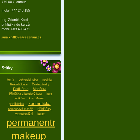
779 00 Olomouc
mobil: 777 248 155
Ing. Zdeněk Knittl
přihlášky do kurzů
mobil: 603 493 471
jana.kni
ttlova@s
eznam.cz
Štítky
lymfa
Lektorský sbor
novinky
Rekvalifikace
Časté otázky
Pedikérka
Masérka
Přihláška víkendový kurz
kurz
pedikúra
kurz Masér
kosmetička
pedikérka
přihlášky
bambusová masáž
lymfodrenážní
kurzy
permanentní
makeup