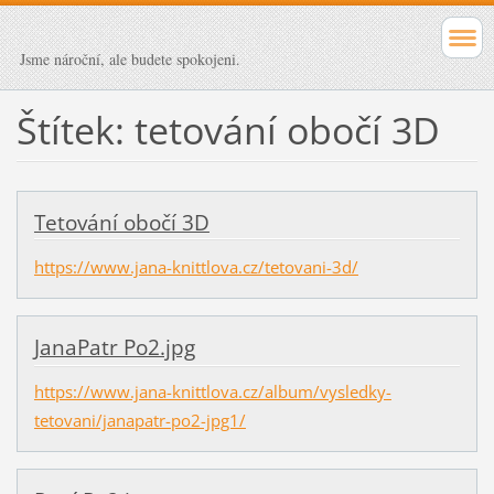
Jsme nároční, ale budete spokojeni.
Štítek: tetování obočí 3D
Tetování obočí 3D
https://www.jana-knittlova.cz/tetovani-3d/
JanaPatr Po2.jpg
https://www.jana-knittlova.cz/album/vysledky-
tetovani/janapatr-po2-jpg1/