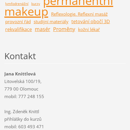
permanentní
lymfodrenážní
kurzy
makeup
Reflexologie. Reflexní masáž
tetování obočí 3D
provozní řád
studijní materiály
masér
Proměny
rekvalifikace
kožní lékař
Kontakt
Jana Knittlová
Litovelská 100/19,
779 00 Olomouc
mobil: 777 248 155
Ing. Zdeněk Knittl
přihlášky do kurzů
mobil: 603 493 471