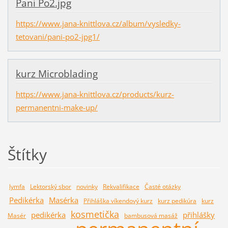
Paní Po2.jpg
https://www.jana-knittlova.cz/album/vysledky-
tetovani/pani-po2-jpg1/
kurz Microblading
https://www.jana-knittlova.cz/products/kurz-
permanentni-make-up/
Štítky
lymfa
Lektorský sbor
novinky
Rekvalifikace
Časté otázky
Pedikérka
Masérka
Přihláška víkendový kurz
kurz pedikúra
kurz
kosmetička
pedikérka
přihlášky
Masér
bambusová masáž