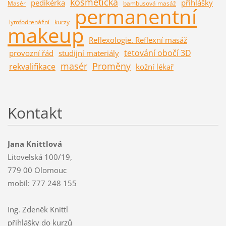
kosmetička
pedikérka
přihlášky
Masér
bambusová masáž
permanentní
lymfodrenážní
kurzy
makeup
Reflexologie. Reflexní masáž
tetování obočí 3D
provozní řád
studijní materiály
masér
Proměny
rekvalifikace
kožní lékař
Kontakt
Jana Knittlová
Litovelská 100/19,
779 00 Olomouc
mobil: 777 248 155
Ing. Zdeněk Knittl
přihlášky do kurzů