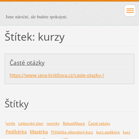
Jsme nároční, ale budete spokojeni.
Štítek: kurzy
Časté otázky
https://www.jana-knittlova.cz/caste-otazky-/
Štítky
lymfa
Lektorský sbor
novinky
Rekvalifikace
Časté otázky
Pedikérka
Masérka
Přihláška víkendový kurz
kurz pedikúra
kurz