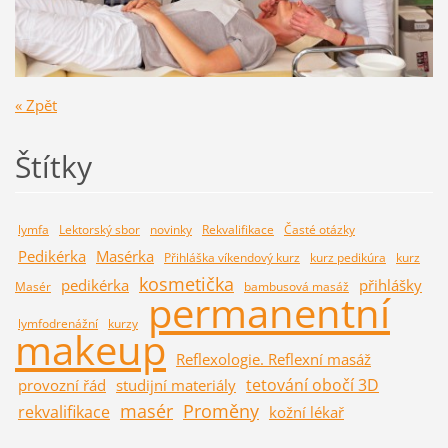
« Zpět
Štítky
lymfa
Lektorský sbor
novinky
Rekvalifikace
Časté otázky
Pedikérka
Masérka
Přihláška víkendový kurz
kurz pedikúra
kurz
kosmetička
pedikérka
přihlášky
Masér
bambusová masáž
permanentní
lymfodrenážní
kurzy
makeup
Reflexologie. Reflexní masáž
tetování obočí 3D
provozní řád
studijní materiály
masér
Proměny
rekvalifikace
kožní lékař