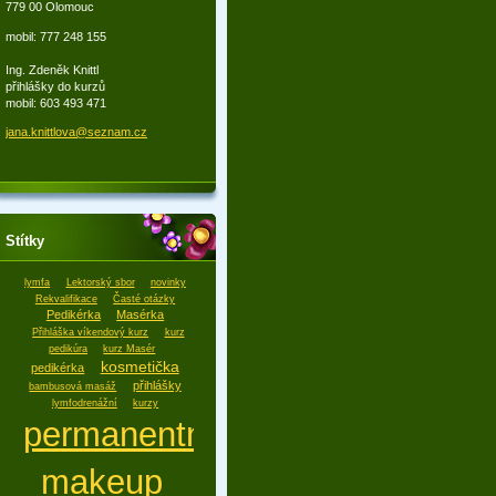
779 00 Olomouc
mobil: 777 248 155
Ing. Zdeněk Knittl
přihlášky do kurzů
mobil: 603 493 471
jana.kni
ttlova@s
eznam.cz
Štítky
lymfa
Lektorský sbor
novinky
Rekvalifikace
Časté otázky
Pedikérka
Masérka
Přihláška víkendový kurz
kurz
pedikúra
kurz Masér
kosmetička
pedikérka
přihlášky
bambusová masáž
lymfodrenážní
kurzy
permanentní
makeup