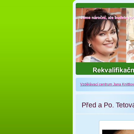
Jsme nároční, ale budete sp
Jsme nároční, ale budete sp
Vzdělávací centrum Jana Knittlo
Před a Po. Teto