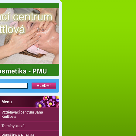
Menu
Vzdělávací centrum Jana
Knittlová
Termíny kurzů
Přihláška a PLATBA