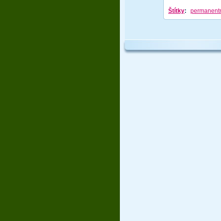
Štítky
:
permanent