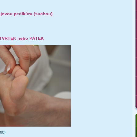
rojovou pedikúru (suchou).
ČTVRTEK nebo PÁTEK
:00)