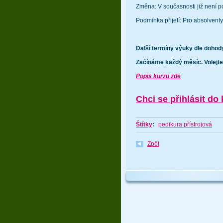
Změna: V současnosti již není p
Podmínka přijetí: Pro absolventy
Další termíny výuky dle dohody
Začínáme každý měsíc. Volejt
Popis kurzu zde
Chci se přihlásit do 
Štítky
:
pedikura přístrojová
Zpět