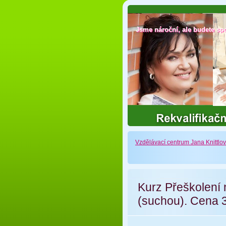
Jsme nároční, ale budete sp
Jsme nároční, ale budete sp
Vzdělávací centrum Jana Knittlo
Kurz Přeškolení 
(suchou). Cena 3