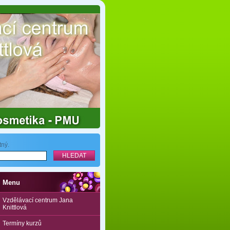
tný.
Menu
Vzdělávací centrum Jana
Knittlová
Termíny kurzů