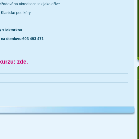
ožadována akreditace tak jako dříve.
 Klasické pedikúry.
 s lektorkou.
e na domluvu 603 493 471
.
kurzu: zde.