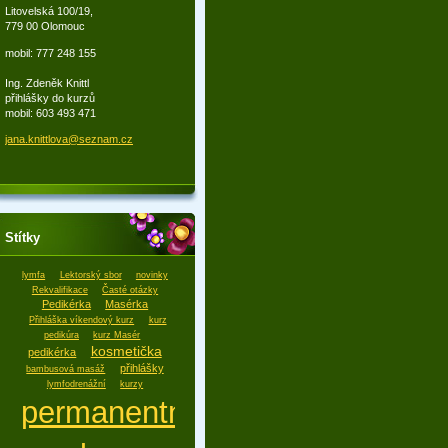
Litovelská 100/19,
779 00 Olomouc
mobil: 777 248 155
Ing. Zdeněk Knittl
přihlášky do kurzů
mobil: 603 493 471
jana.kni
ttlova@s
eznam.cz
Štítky
lymfa
Lektorský sbor
novinky
Rekvalifikace
Časté otázky
Pedikérka
Masérka
Přihláška víkendový kurz
kurz
pedikúra
kurz Masér
kosmetička
pedikérka
přihlášky
bambusová masáž
lymfodrenážní
kurzy
permanentní