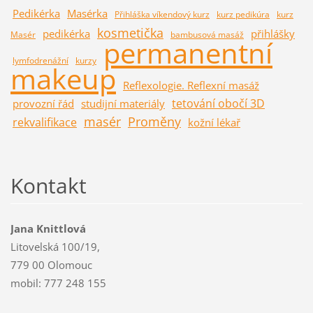
Pedikérka
Masérka
Přihláška víkendový kurz
kurz pedikúra
kurz
kosmetička
pedikérka
přihlášky
Masér
bambusová masáž
permanentní
lymfodrenážní
kurzy
makeup
Reflexologie. Reflexní masáž
tetování obočí 3D
provozní řád
studijní materiály
masér
Proměny
rekvalifikace
kožní lékař
Kontakt
Jana Knittlová
Litovelská 100/19,
779 00 Olomouc
mobil: 777 248 155