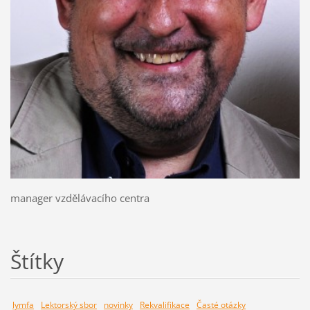
manager vzdělávacího centra
Štítky
lymfa
Lektorský sbor
novinky
Rekvalifikace
Časté otázky