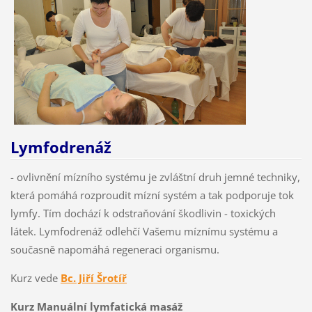
Lymfodrenáž
- ovlivnění mízního systému je zvláštní druh jemné techniky,
která pomáhá rozproudit mízní systém a tak podporuje tok
lymfy. Tím dochází k odstraňování škodlivin - toxických
látek. Lymfodrenáž odlehčí Vašemu míznímu systému a
současně napomáhá regeneraci organismu.
Kurz vede
Bc. Jiří Šrotíř
Kurz Manuální lymfatická masáž