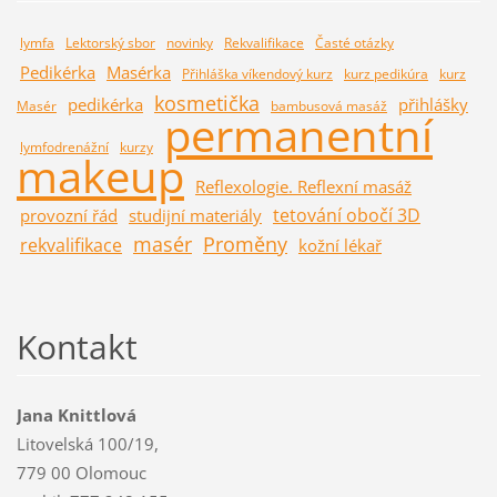
lymfa
Lektorský sbor
novinky
Rekvalifikace
Časté otázky
Pedikérka
Masérka
Přihláška víkendový kurz
kurz pedikúra
kurz
kosmetička
pedikérka
přihlášky
Masér
bambusová masáž
permanentní
lymfodrenážní
kurzy
makeup
Reflexologie. Reflexní masáž
tetování obočí 3D
provozní řád
studijní materiály
masér
Proměny
rekvalifikace
kožní lékař
Kontakt
Jana Knittlová
Litovelská 100/19,
779 00 Olomouc