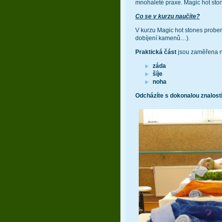
mnohaleté praxe. Magic hot stone
Co se v kurzu naučíte?
V kurzu Magic hot stones prob
dobíjení kamenů…).
Praktická část
jsou zaměřena n
záda
šíje
noha
Odcházíte s dokonalou znalost