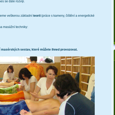
s se dále rozvíjí.
ereme veškerou základní
teorii
(práce s kameny, čištění a energetické
a masážní techniky:
í masérských sestav, které můžete ihned provozovat.