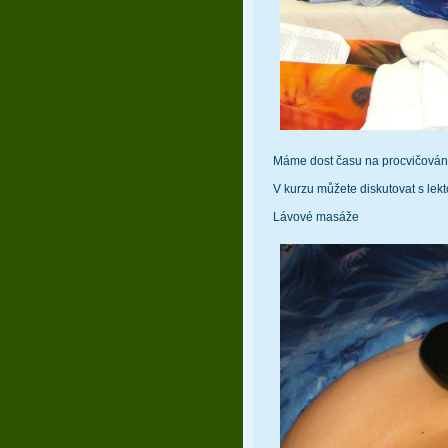
Máme dost času na procvičován
V kurzu můžete diskutovat s lek
Lávové masáže