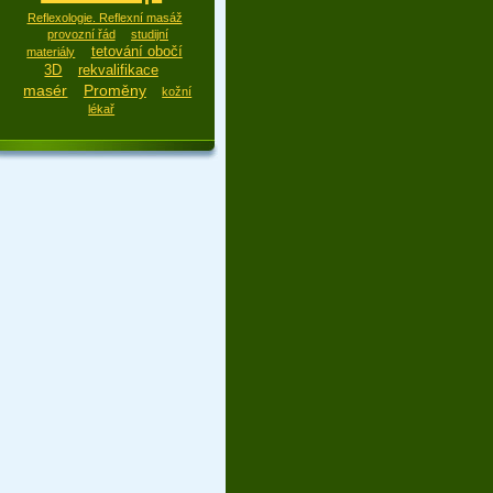
Reflexologie. Reflexní masáž
provozní řád
studijní
tetování obočí
materiály
3D
rekvalifikace
masér
Proměny
kožní
lékař