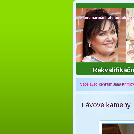
Jsme nároční, ale budete sp
Jsme nároční, ale budete sp
Vzdělávací centrum Jana Knittlo
Lávové kameny. 