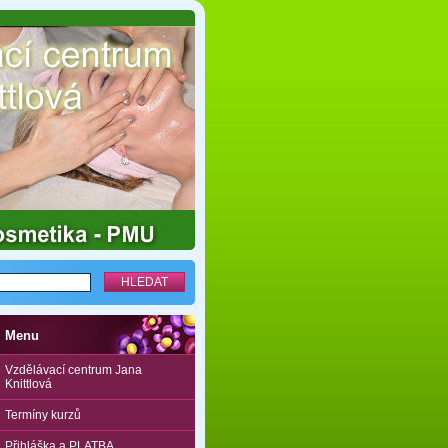
Menu
Vzdělávací centrum Jana
Knittlová
Termíny kurzů
Přihláška a PLATBA