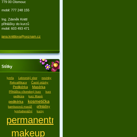
779 00 Olomouc
mobil: 777 248 155
Ing. Zdeněk Knittl
přihlášky do kurzů
mobil: 603 493 471
jana.kni
ttlova@s
eznam.cz
Štítky
lymfa
Lektorský sbor
novinky
Rekvalifikace
Časté otázky
Pedikérka
Masérka
Přihláška víkendový kurz
kurz
pedikúra
kurz Masér
kosmetička
pedikérka
přihlášky
bambusová masáž
lymfodrenážní
kurzy
permanentní
makeup