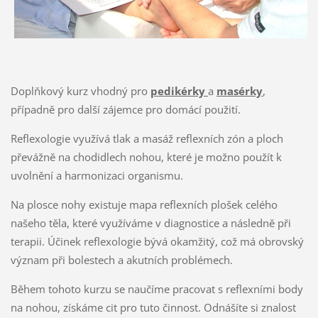
Doplňkový kurz vhodný pro
pedikérky
a
masérky
,
případně pro další zájemce pro domácí použití.
Reflexologie využívá tlak a masáž reflexních zón a ploch
převážně na chodidlech nohou, které je možno použít k
uvolnění a harmonizaci organismu.
Na plosce nohy existuje mapa reflexních plošek celého
našeho těla, které využíváme v diagnostice a následně při
terapii. Účinek reflexologie bývá okamžitý, což má obrovský
význam při bolestech a akutních problémech.
Během tohoto kurzu se naučíme pracovat s reflexními body
na nohou, získáme cit pro tuto činnost. Odnášíte si znalost