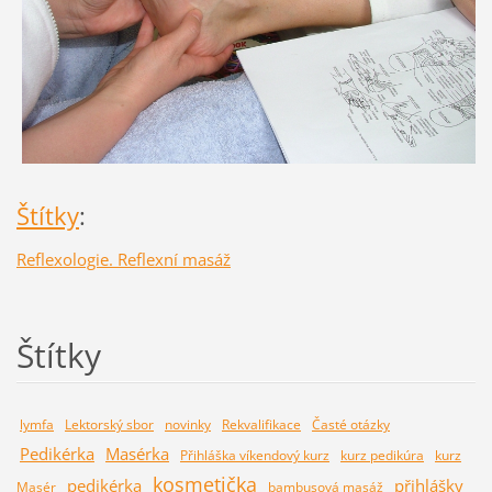
Štítky
:
Reflexologie. Reflexní masáž
Štítky
lymfa
Lektorský sbor
novinky
Rekvalifikace
Časté otázky
Pedikérka
Masérka
Přihláška víkendový kurz
kurz pedikúra
kurz
kosmetička
pedikérka
přihlášky
Masér
bambusová masáž