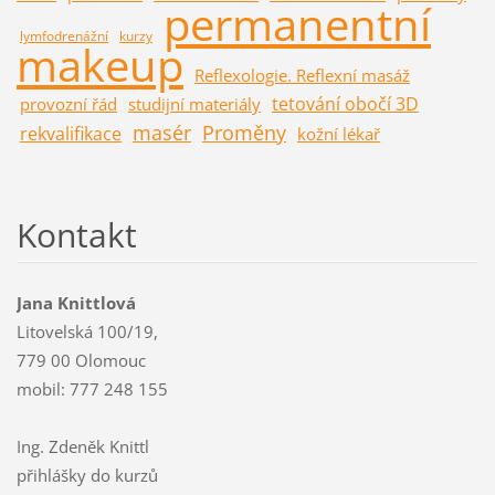
permanentní
lymfodrenážní
kurzy
makeup
Reflexologie. Reflexní masáž
tetování obočí 3D
provozní řád
studijní materiály
masér
Proměny
rekvalifikace
kožní lékař
Kontakt
Jana Knittlová
Litovelská 100/19,
779 00 Olomouc
mobil: 777 248 155
Ing. Zdeněk Knittl
přihlášky do kurzů