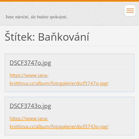
Jsme nároční, ale budete spokojeni.
Štítek: Baňkování
DSCF3747o.jpg
https://www.jana-
knittlova.cz/album/fotogalerie/dscf3747o-jpg/
DSCF3743o.jpg
https://www.jana-
knittlova.cz/album/fotogalerie/dscf3743o-jpg/