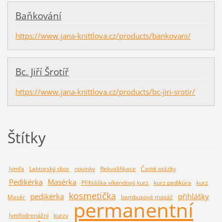
Baňkování
https://www.jana-knittlova.cz/products/bankovani/
Bc. Jiří Šrotíř
https://www.jana-knittlova.cz/products/bc-jiri-srotir/
Štítky
lymfa
Lektorský sbor
novinky
Rekvalifikace
Časté otázky
Pedikérka
Masérka
Přihláška víkendový kurz
kurz pedikúra
kurz
kosmetička
pedikérka
přihlášky
Masér
bambusová masáž
permanentní
lymfodrenážní
kurzy