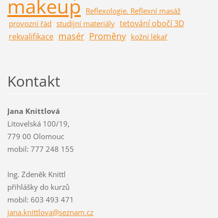
makeup
Reflexologie. Reflexní masáž
tetování obočí 3D
provozní řád
studijní materiály
masér
Proměny
rekvalifikace
kožní lékař
Kontakt
Jana Knittlová
Litovelská 100/19,
779 00 Olomouc
mobil: 777 248 155
Ing. Zdeněk Knittl
přihlášky do kurzů
mobil: 603 493 471
jana.kni
ttlova@s
eznam.cz