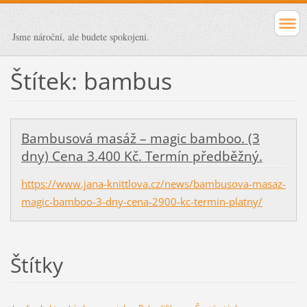
Jsme nároční, ale budete spokojeni.
Štítek: bambus
Bambusová masáž – magic bamboo. (3
dny) Cena 3.400 Kč. Termín předběžný.
https://www.jana-knittlova.cz/news/bambusova-masaz-
magic-bamboo-3-dny-cena-2900-kc-termin-platny/
Štítky