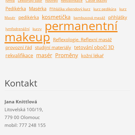
lymfa
Lektorský sbor
novinky
Rekvalifikace
Časté otázky
Pedikérka
Masérka
Přihláška víkendový kurz
kurz pedikúra
kurz
kosmetička
pedikérka
přihlášky
Masér
bambusová masáž
permanentní
lymfodrenážní
kurzy
makeup
Reflexologie. Reflexní masáž
tetování obočí 3D
provozní řád
studijní materiály
masér
Proměny
rekvalifikace
kožní lékař
Kontakt
Jana Knittlová
Litovelská 100/19,
779 00 Olomouc
mobil: 777 248 155