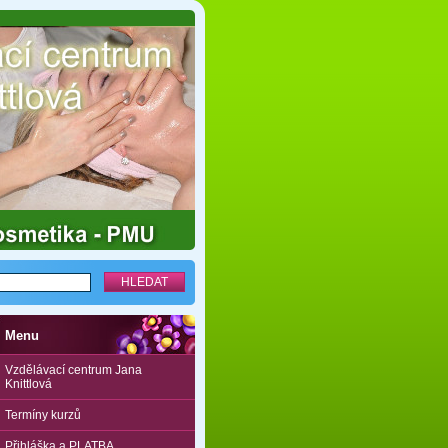
Menu
Vzdělávací centrum Jana
Knittlová
Termíny kurzů
Přihláška a PLATBA