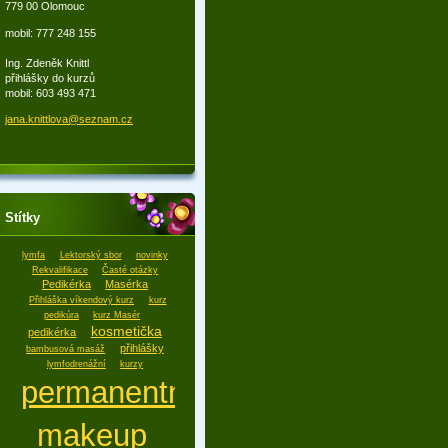
779 00 Olomouc
mobil: 777 248 155
Ing. Zdeněk Knittl
přihlášky do kurzů
mobil: 603 493 471
jana.kni
ttlova@s
eznam.cz
Štítky
lymfa
Lektorský sbor
novinky
Rekvalifikace
Časté otázky
Pedikérka
Masérka
Přihláška víkendový kurz
kurz
pedikúra
kurz Masér
kosmetička
pedikérka
přihlášky
bambusová masáž
lymfodrenážní
kurzy
permanentní
makeup