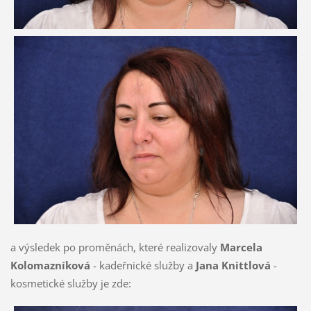
a výsledek po proměnách, které realizovaly
Marcela
Kolomazníková
- kadeřnické služby a
Jana Knittlová
-
kosmetické služby je zde: