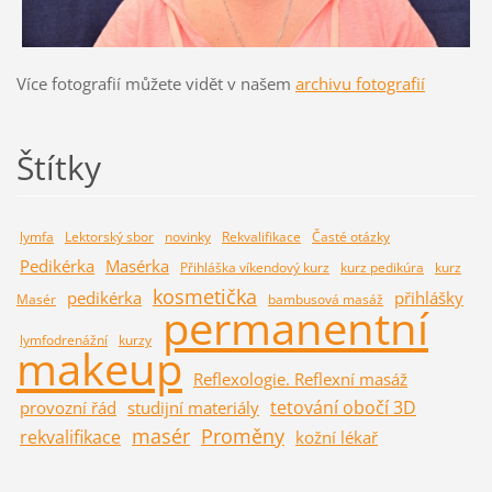
Více fotografií můžete vidět v našem
archivu fotografií
Štítky
lymfa
Lektorský sbor
novinky
Rekvalifikace
Časté otázky
Pedikérka
Masérka
Přihláška víkendový kurz
kurz pedikúra
kurz
kosmetička
pedikérka
přihlášky
Masér
bambusová masáž
permanentní
lymfodrenážní
kurzy
makeup
Reflexologie. Reflexní masáž
tetování obočí 3D
provozní řád
studijní materiály
masér
Proměny
rekvalifikace
kožní lékař