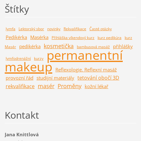
Štítky
lymfa
Lektorský sbor
novinky
Rekvalifikace
Časté otázky
Pedikérka
Masérka
Přihláška víkendový kurz
kurz pedikúra
kurz
kosmetička
pedikérka
přihlášky
Masér
bambusová masáž
permanentní
lymfodrenážní
kurzy
makeup
Reflexologie. Reflexní masáž
tetování obočí 3D
provozní řád
studijní materiály
masér
Proměny
rekvalifikace
kožní lékař
Kontakt
Jana Knittlová