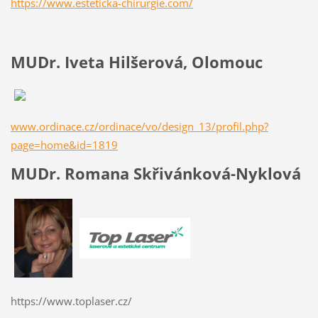
https://www.esteticka-chirurgie.com/
MUDr. Iveta Hilšerová, Olomouc
www.ordinace.cz/ordinace/vo/design_13/profil.php?
page=home&id=1819
MUDr. Romana Skřivánková-Nyklová
https://www.toplaser.cz/