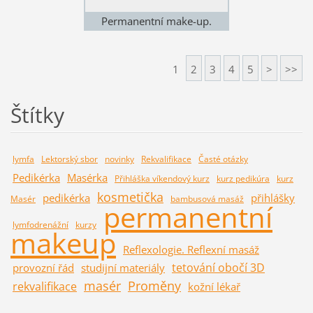
Permanentní make-up.
1
2
3
4
5
>
>>
Štítky
lymfa
Lektorský sbor
novinky
Rekvalifikace
Časté otázky
Pedikérka
Masérka
Přihláška víkendový kurz
kurz pedikúra
kurz
kosmetička
pedikérka
přihlášky
Masér
bambusová masáž
permanentní
lymfodrenážní
kurzy
makeup
Reflexologie. Reflexní masáž
tetování obočí 3D
provozní řád
studijní materiály
masér
Proměny
rekvalifikace
kožní lékař